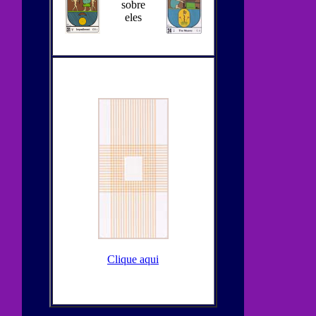
sobre
eles
Clique aqui