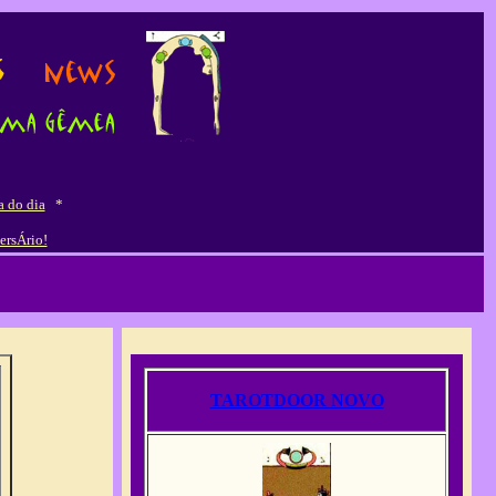
a do dia
*
ersÁrio!
TAROTDOOR NOVO