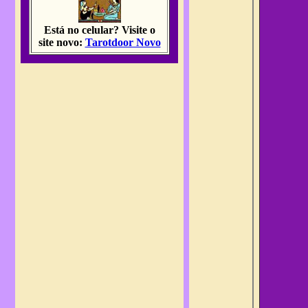
Está no celular?
Visite o
site novo:
Tarotdoor Novo