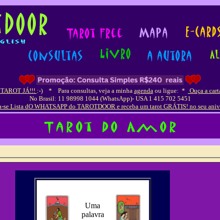
 TAROT JÁ!!!
:-)
*
Para consultas, veja a minha
agenda
ou ligue:
*
Ouça a cart
No Brasil: 11 98998 1044 (WhatsApp)- USA 1 415 702 5451
a-se Lista dO WHATSAPP do TAROTDOOR e receba um tarot GRÁTIS! no seu aniv
Uma
palavra